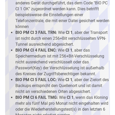
anderes Gerät durchgeführt, das dem Code "BIO PC
Cl 1 OK" zugeordnet werden kann. Dies betrifft
beispielsweise die Einstellungen einer
Telefonzentrale, die mit einer Datei gesichert werden
können
BIO PM Cl 3 FAIL TRN:
Wie
Cl 1
, aber der Transport
ist nicht durch einen 256+Bit verschlüsselten VPN-
Tunnel ausreichend abgesichert.
BIO PM Cl 4 FAIL ENC:
Wie
Cl 1
, aber das
Speichermedium ist mit 256+Bit-Verschlüsselung
nicht ausreichend verschlüsselt oder das
Passwort(Key) der Verschlüsselung ist außerhalb
des Kreises der Zugriffsberechtigen bekannt.
BIO PM Cl 5 FAIL LOC:
Wie
Cl 1
, aber der Zielort des
Backups entspricht den Quellenort und ist damit
nicht an verschiedenen Orten abgesichert.
BIO PM Cl 6 FAIL TMG:
Wie
Cl 1
, wenn das Kloning
mehr als fünf Mal pro Monat nicht eingehalten wird
oder die Wiederherstellungstest(s) in den letzten 6