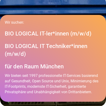
Wir suchen:
BIO LOGICAL IT-ler*innen (m/w/d)
BIO LOGICAL IT Techniker*innen
(m/w/d)
für den Raum München
Wir bieten seit 1997 professionelle IT-Services basierend
auf Gesundheit, Open Source und Unix, Minimierung des
IT-Footprints, modernste IT-Sicherheit, garantierte
Privatsphäre und Unabhängigkeit von Drittanbietern.