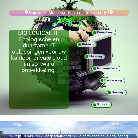
Grünwald - München - Beieren - Duitsland - EU
BIO LOGICAL IT:
Consulting
Ecologische en
duurzame IT
Ontwerp
oplossingen voor uw
Planning
kantoor, private cloud
en software
Implementatie
ontwikkeling.
Certificering
Hosting
Support
Wij zijn - sinds 1997 - gespecialiseerd in IT-dienstverlening, digitalisering,