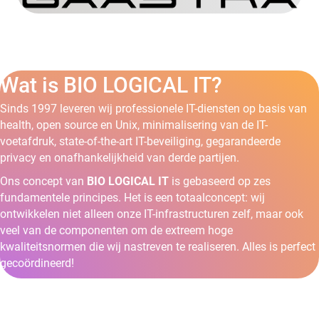
Wat is BIO LOGICAL IT?
Sinds 1997 leveren wij professionele IT-diensten op basis van
health, open source en Unix, minimalisering van de IT-
voetafdruk, state-of-the-art IT-beveiliging, gegarandeerde
privacy en onafhankelijkheid van derde partijen.
Ons concept van
BIO LOGICAL IT
is gebaseerd op zes
fundamentele principes. Het is een totaalconcept: wij
ontwikkelen niet alleen onze IT-infrastructuren zelf, maar ook
veel van de componenten om de extreem hoge
kwaliteitsnormen die wij nastreven te realiseren. Alles is perfect
gecoördineerd!