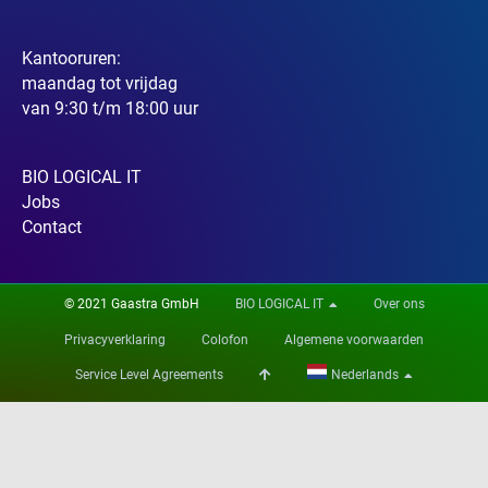
Kantooruren:
maandag tot vrijdag
van 9:30 t/m 18:00 uur
BIO LOGICAL IT
Jobs
Contact
© 2021 Gaastra GmbH
BIO LOGICAL IT
Over ons
Privacyverklaring
Colofon
Algemene voorwaarden
Service Level Agreements
Nederlands